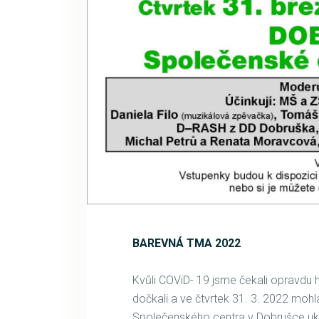
BAREVNÁ TMA 2022
Kvůli COViD- 19 jsme čekali opravdu 
dočkali a ve čtvrtek 31. 3. 2022 m
Společenského centra v Dobrušce uká