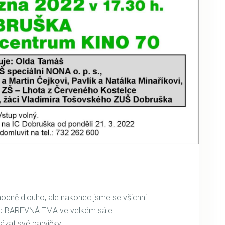
hodně dlouho, ale nakonec jsme se všichni
ohla BAREVNÁ TMA ve velkém sále
zat své barvičky.