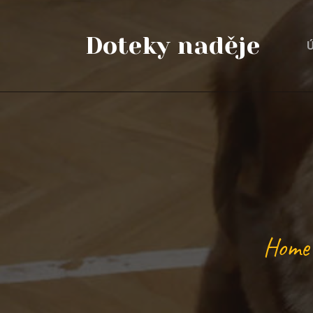
Doteky naděje
Ú
Home