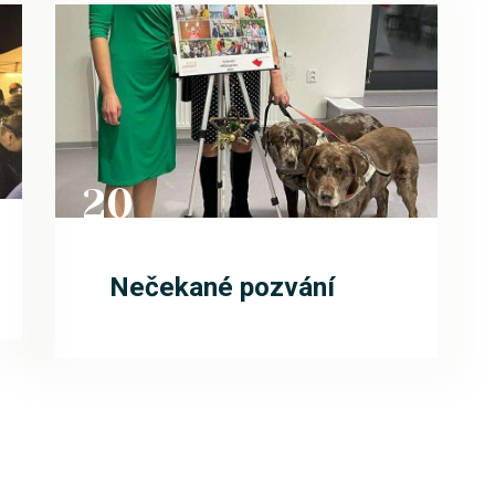
20
PRO
Nečekané pozvání