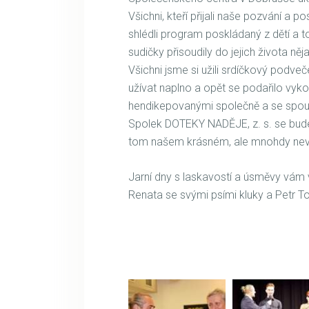
Všichni, kteří přijali naše pozvání a 
shlédli program poskládaný z dětí a to
sudičky přisoudily do jejich života ně
Všichni jsme si užili srdíčkový podveč
užívat naplno a opět se podařilo vykouzl
hendikepovanými společně a se spous
Spolek DOTEKY NADĚJE, z. s. se bude 
tom našem krásném, ale mnohdy neve
Jarní dny s laskavostí a úsměvy vám
Renata se svými psími kluky a Petr To