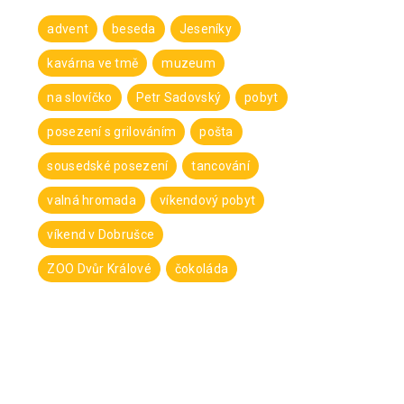
advent
beseda
Jeseníky
kavárna ve tmě
muzeum
na slovíčko
Petr Sadovský
pobyt
posezení s grilováním
pošta
sousedské posezení
tancování
valná hromada
víkendový pobyt
víkend v Dobrušce
ZOO Dvůr Králové
čokoláda