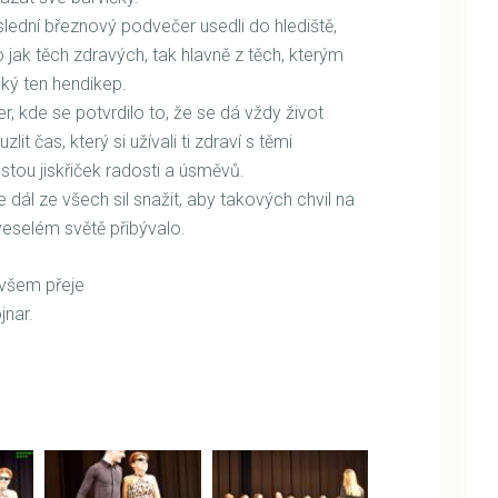
poslední březnový podvečer usedli do hlediště,
 jak těch zdravých, tak hlavně z těch, kterým
jaký ten hendikep.
er, kde se potvrdilo to, že se dá vždy život
it čas, který si užívali ti zdraví s těmi
tou jiskřiček radosti a úsměvů.
dál ze všech sil snažit, aby takových chvil na
selém světě přibývalo.
 všem přeje
jnar.