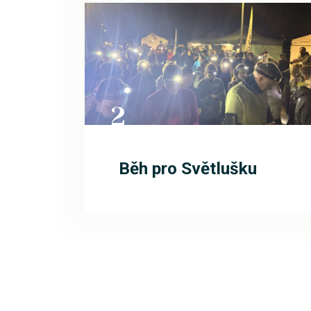
2
LIS
Běh pro Světlušku