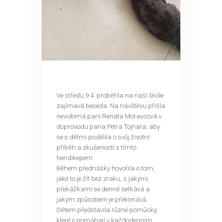
Ve středu 9.4. proběhla na naší škole
zajímavá beseda. Na návštěvu přišla
nevidomá paní Renata Moravcová v
doprovodu pana Petra Tojnara, aby
se s dětmi podělila o svůj životní
příběh a zkušeností s tímto
hendikepem.
Během přednášky hovořila o tom,
jaké to je žít bez zraku, s jakými
překážkami se denně setkává a
jakým způsobem je překonává.
Dětem představila různé pomůcky,
které ji pomáhají v každodenním