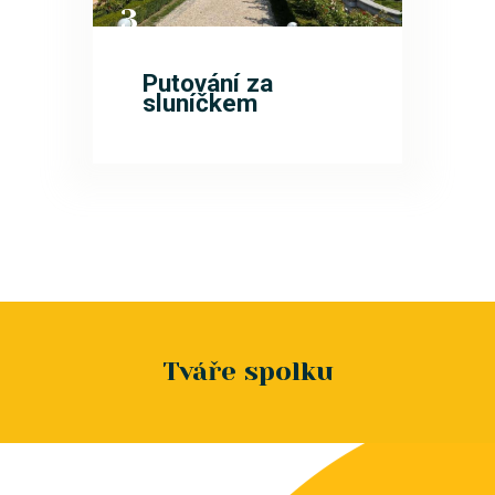
3
ŘÍJ
Putování za
sluníčkem
Tváře spolku