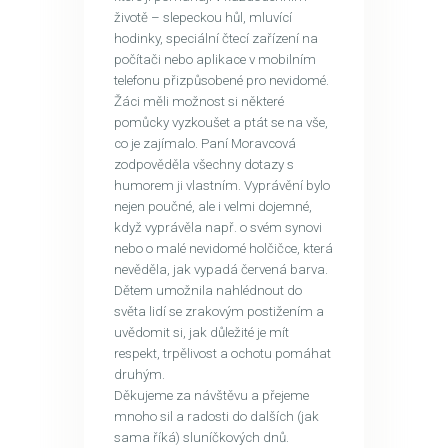
životě – slepeckou hůl, mluvící
hodinky, speciální čtecí zařízení na
počítači nebo aplikace v mobilním
telefonu přizpůsobené pro nevidomé.
Žáci měli možnost si některé
pomůcky vyzkoušet a ptát se na vše,
co je zajímalo. Paní Moravcová
zodpověděla všechny dotazy s
humorem ji vlastním. Vyprávění bylo
nejen poučné, ale i velmi dojemné,
když vyprávěla např. o svém synovi
nebo o malé nevidomé holčičce, která
nevěděla, jak vypadá červená barva.
Dětem umožnila nahlédnout do
světa lidí se zrakovým postižením a
uvědomit si, jak důležité je mít
respekt, trpělivost a ochotu pomáhat
druhým.
Děkujeme za návštěvu a přejeme
mnoho sil a radosti do dalších (jak
sama říká) sluníčkových dnů.