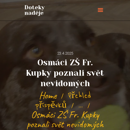
Doteky
naděje
Doteky naděje
ÚVODNÍ STRÁNKA
O NÁS
PŘIPOJTE SE
23.4.2025
Osmáci ZŠ Fr.
BLOG
AKCE
Kupky poznali svět
PŘIHLÁŠKY
nevidomých
KONTAKTY
Home
Přehled
PODPOŘTE NÁS
příspěvků
...
Osmáci ZŠ Fr. Kupky
poznali svět nevidomých