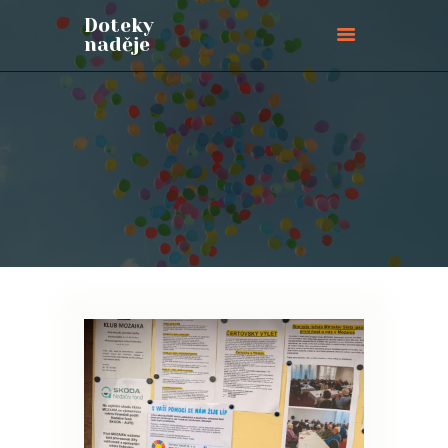
Doteky
naděje
Doteky naděje
ÚVODNÍ STRÁNKA
O NÁS
PŘIPOJTE SE
BLOG
AKCE
PŘIHLÁŠKY
KONTAKTY
PODPOŘTE NÁS