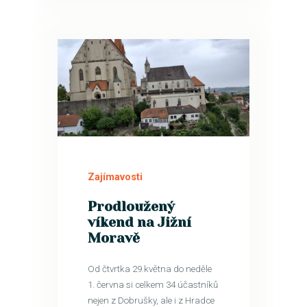
29
SRP
Zajímavosti
Prodloužený
víkend na Jižní
Moravě
Od čtvrtka 29.května do neděle
1. června si celkem 34 účastníků
nejen z Dobrušky, ale i z Hradce