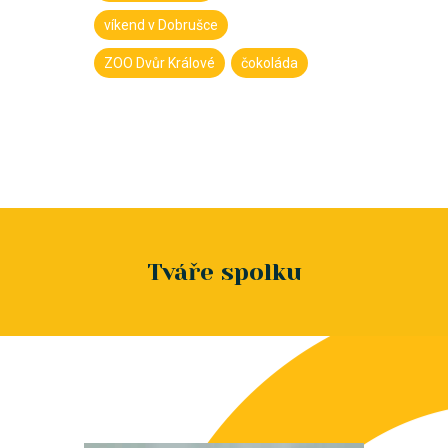
víkend v Dobrušce
ZOO Dvůr Králové
čokoláda
Tváře spolku