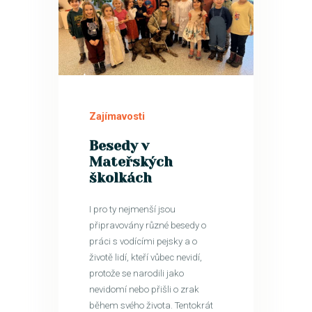
5
PRO
Zajímavosti
Besedy v
Mateřských
školkách
I pro ty nejmenší jsou
připravovány různé besedy o
práci s vodícími pejsky a o
životě lidí, kteří vůbec nevidí,
protože se narodili jako
nevidomí nebo přišli o zrak
během svého života. Tentokrát