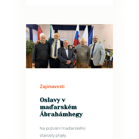
20
ŘÍJ
Zajímavosti
Oslavy v
maďarském
Ábrahámhegy
Na pozvání maďarského
starosty přijely