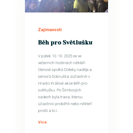
2
LIS
Zajímavosti
Běh pro Světlušku
V pátek 10. 10. 2025 se ve
večerních hodinách někteří
členové spolků Doteky naděje a
seniorů Dobruška zúčastnili v
Hradci Králové akce Běh pro
světlušku. Po Šimkových
sadech byla trasa, kterou
účastníci proběhli nebo někteří
prošli a to i…
Více