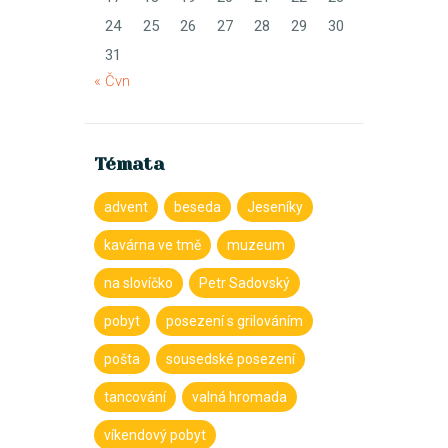
24
25
26
27
28
29
30
31
« Čvn
Témata
advent
beseda
Jeseníky
kavárna ve tmě
muzeum
na slovíčko
Petr Sadovský
pobyt
posezení s grilováním
pošta
sousedské posezení
tancování
valná hromada
víkendový pobyt