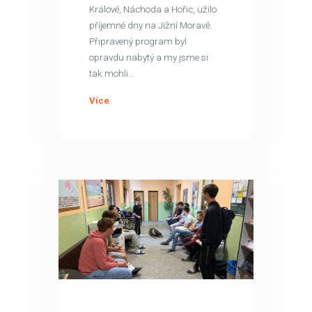
Králové, Náchoda a Hořic, užilo
příjemné dny na Jižní Moravě.
Připravený program byl
opravdu nabytý a my jsme si
tak mohli…
Více
16
ČVN