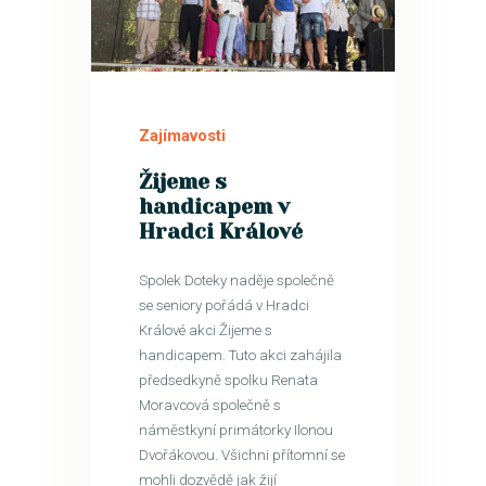
29
SRP
Zajímavosti
Žijeme s
handicapem v
Hradci Králové
Spolek Doteky naděje společně
se seniory pořádá v Hradci
Králové akci Žijeme s
handicapem. Tuto akci zahájila
předsedkyně spolku Renata
Moravcová společně s
náměstkyní primátorky Ilonou
Dvořákovou. Všichni přítomní se
mohli dozvědě jak žijí