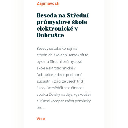
Zajímavosti
Beseda na Střední
průmyslové škole
elektronické v
Dobrušce
Besedy se také konají na
středních školách. Tentokrát to
bylo na Střední průmyslové
škole elektrotechnické v
Dobrušce, kde se postupně
zúčastnili žáci ze všech tříd
školy. Dozvěděli se o činnosti
spolku Doteky naděje, vyzkoušeli
si různé kompenzační pomůcky
pro…
Více