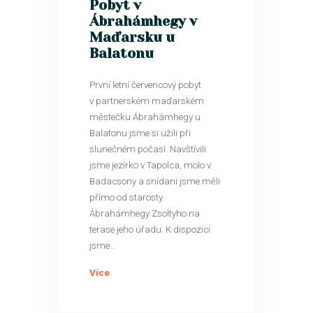
Pobyt v
Ábrahámhegy v
Maďarsku u
Balatonu
První letní červencový pobyt
v partnerském maďarském
městečku Ábrahámhegy u
Balatonu jsme si užili při
slunečném počasí. Navštívili
jsme jezírko v Tapolca, molo v
Badacsony a snídani jsme měli
přímo od starosty
Ábrahámhegy Zsoltyho na
terase jeho úřadu. K dispozici
jsme…
Více