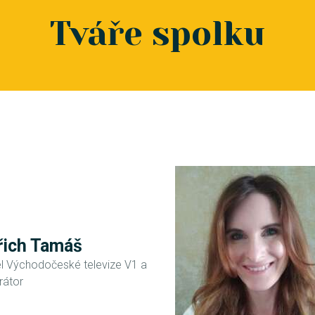
Tváře spolku
řich Tamáš
el Východočeské televize V1 a
átor