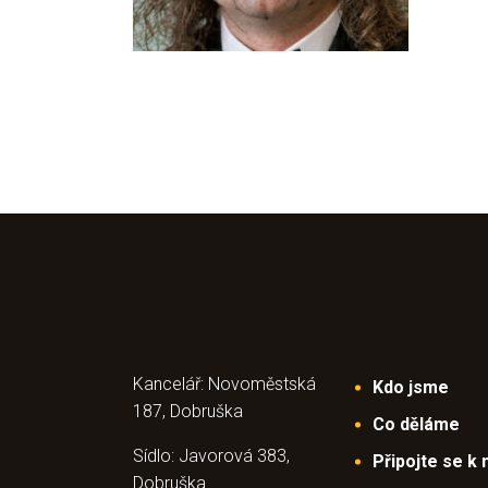
Kancelář: Novoměstská
Kdo jsme
187, Dobruška
Co děláme
Sídlo: Javorová 383,
Připojte se k
Dobruška