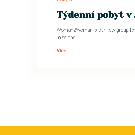
Týdenní pobyt v
Woman2Woman is our new group for w
missions
Více