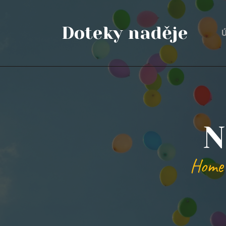
Doteky naděje
Ú
N
Home