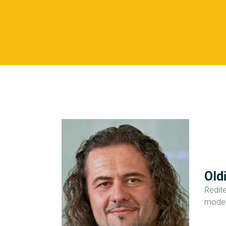
Old
Ředit
moder