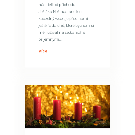
nás dělí od příchodu
Ježíška.Než nastane ten
kouzelný večer, je před námi
ještě řada dnů, které bychom si
měli užívat na setkáních s
příjemnými…
Více
4