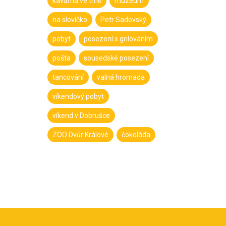
kavárna ve tmě
muzeum
na slovíčko
Petr Sadovský
pobyt
posezení s grilováním
pošta
sousedské posezení
tancování
valná hromada
víkendový pobyt
víkend v Dobrušce
ZOO Dvůr Králové
čokoláda