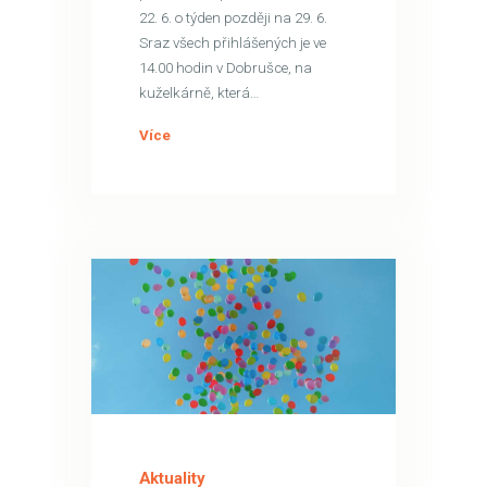
22. 6. o týden později na 29. 6.
Sraz všech přihlášených je ve
14.00 hodin v Dobrušce, na
kuželkárně, která…
Více
7
ČVN
Aktuality