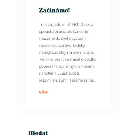
Začínáme!
Tři, dva, jedna… START! Dalo to
spoustu práce, ale konečně
můžeme do světa vypustit
radostnou zprávu: Doteky
naděje z.s. stojí na svém startu!
Věříme, cestička našeho spolku
povede tím správným směrem
s mottem „Laskavostí
rozsvítíme svět.“ Těšíme se na…
Více
Hledat