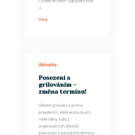
Chcete se svézt? Vypůjčení kola
u…
Více
16
ČVN
Aktuality
Posezení s
grilováním –
změna termínu!
Slíbené grilování s prima
posezením, které je pouze pro
naše členy bylo z
organizačních důvodů
přesunuto z původního termínu