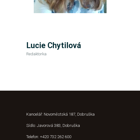
Lucie Chytilová
Redaktorka
Kancelář: Novoměstská 187, Dobruška
Sídlo: Javorová 383, Dobruška
Telefon: +420 732 262 600