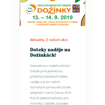
9
ZÁŘ
Aktuality
,
Z našich akcí
Doteky naděje na
Dožínkách!
Zastavte se u našeho stánku!
Dostali jsme jedinečnou
příležitost představit Doteky
naděje a práci našich
čtyřnohých pomocníků široké
veřejnosti v rámci Šance 2019.
Ručně pletené bačkůrky pro
miminka Výtěžek z prodeje