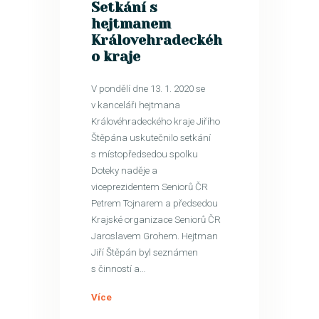
Setkání s
hejtmanem
Královehradeckéh
o kraje
V pondělí dne 13. 1. 2020 se
v kanceláři hejtmana
Královéhradeckého kraje Jiřího
Štěpána uskutečnilo setkání
s místopředsedou spolku
Doteky naděje a
viceprezidentem Seniorů ČR
Petrem Tojnarem a předsedou
Krajské organizace Seniorů ČR
Jaroslavem Grohem. Hejtman
Jiří Štěpán byl seznámen
s činností a…
Více