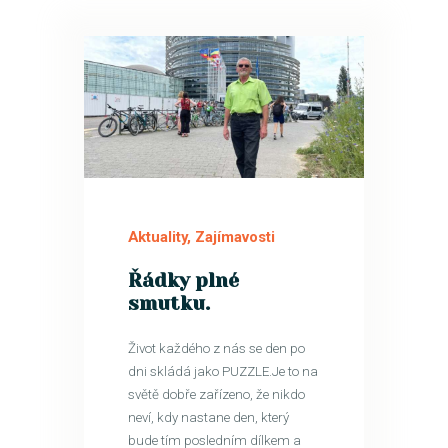
24
ÚNO
Aktuality
,
Zajímavosti
Řádky plné
smutku.
Život každého z nás se den po
dni skládá jako PUZZLE.Je to na
světě dobře zařízeno, že nikdo
neví, kdy nastane den, který
bude tím posledním dílkem a