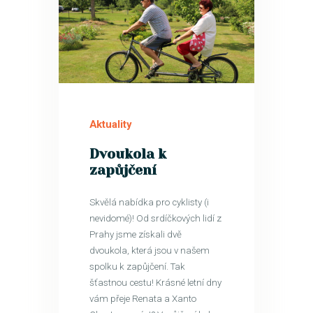
29
ČVN
Aktuality
Dvoukola k
zapůjčení
Skvělá nabídka pro cyklisty (i
nevidomé)! Od srdíčkových lidí z
Prahy jsme získali dvě
dvoukola, která jsou v našem
spolku k zapůjčení. Tak
šťastnou cestu! Krásné letní dny
vám přeje Renata a Xanto