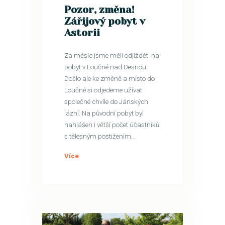
Pozor, změna!
Zářijový pobyt v
Astorii
Za měsíc jsme měli odjíždět na
pobyt v Loučné nad Desnou.
Došlo ale ke změně a místo do
Loučné si odjedeme užívat
společné chvíle do Jánských
lázní. Na původní pobyt byl
nahlášen i větší počet účastníků
s tělesným postižením…
Více