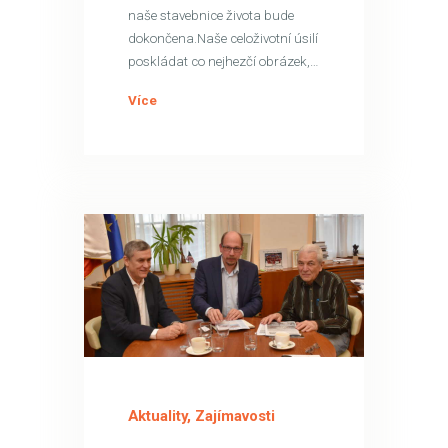
naše stavebnice života bude
dokončena.Naše celoživotní úsilí
poskládat co nejhezčí obrázek,…
Více
14
LED
Aktuality
,
Zajímavosti