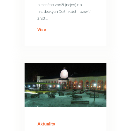
pleteného zboží (nejen) na
hradeckých Dožínkách rozsvítí
život…
Více
15
SRP
Aktuality