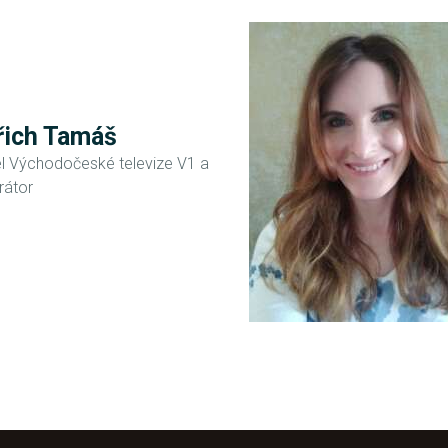
řich Tamáš
el Východočeské televize V1 a
átor