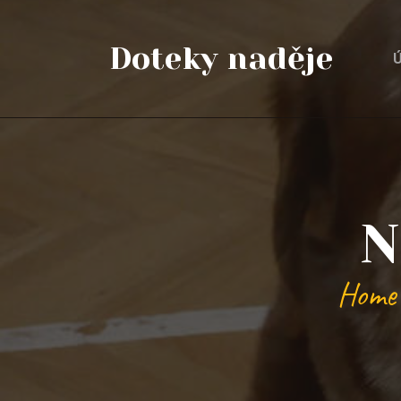
Doteky naděje
Ú
N
Home