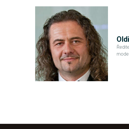
Old
Ředit
moder