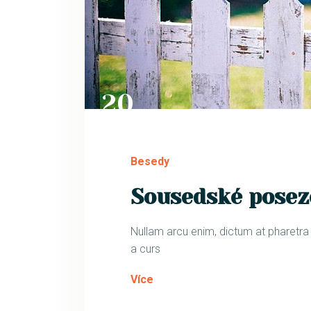
20
ČVN
Besedy
Sousedské posez
Nullam arcu enim, dictum at pharetra ph
a curs
Více