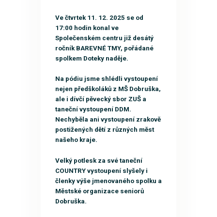
Ve čtvrtek 11. 12. 2025 se od
17:00 hodin konal ve
Společenském centru již desátý
ročník BAREVNÉ TMY, pořádané
spolkem Doteky naděje.
Na pódiu jsme shlédli vystoupení
nejen předškoláků z MŠ Dobruška,
ale i dívčí pěvecký sbor ZUŠ a
taneční vystoupení DDM.
Nechyběla ani vystoupení zrakově
postižených dětí z různých měst
našeho kraje.
Velký potlesk za své taneční
COUNTRY vystoupení slyšely i
členky výše jmenovaného spolku a
Městské organizace seniorů
Dobruška.