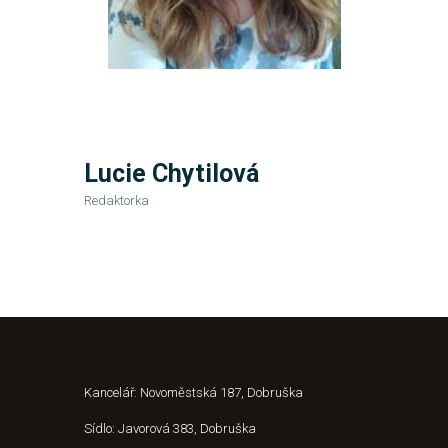
Lucie Chytilová
Redaktorka
Kancelář: Novoměstská 187, Dobruška
Sídlo: Javorová 383, Dobruška