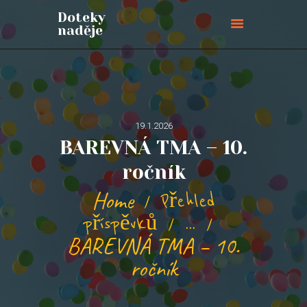
Doteky
naděje
Doteky naděje
ÚVODNÍ STRÁNKA
O NÁS
PŘIPOJTE SE
19.1.2026
BAREVNÁ TMA – 10.
BLOG
AKCE
ročník
PŘIHLÁŠKY
Home
Přehled
KONTAKTY
příspěvků
...
PODPOŘTE NÁS
BAREVNÁ TMA – 10.
ročník