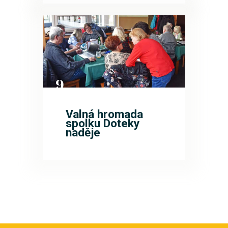
9
DUB
Valná hromada
spolku Doteky
naděje