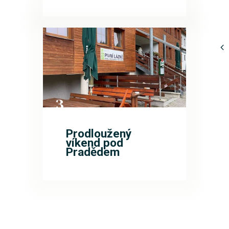
3
ŘÍJ
Prodloužený
víkend pod
Pradědem