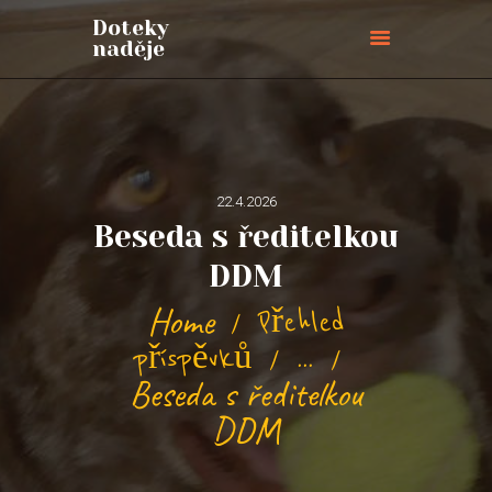
Doteky
naděje
Doteky naděje
ÚVODNÍ STRÁNKA
O NÁS
PŘIPOJTE SE
22.4.2026
Beseda s ředitelkou
BLOG
AKCE
DDM
PŘIHLÁŠKY
Home
Přehled
KONTAKTY
příspěvků
...
PODPOŘTE NÁS
Beseda s ředitelkou
DDM