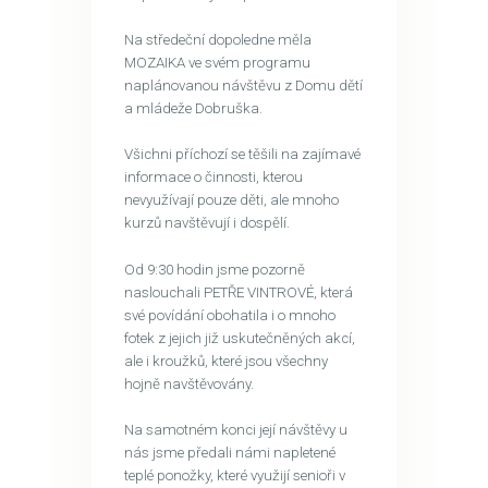
Na středeční dopoledne měla
MOZAIKA ve svém programu
naplánovanou návštěvu z Domu dětí
a mládeže Dobruška.
Všichni příchozí se těšili na zajímavé
informace o činnosti, kterou
nevyužívají pouze děti, ale mnoho
kurzů navštěvují i dospělí.
Od 9:30 hodin jsme pozorně
naslouchali PETŘE VINTROVÉ, která
své povídání obohatila i o mnoho
fotek z jejich již uskutečněných akcí,
ale i kroužků, které jsou všechny
hojně navštěvovány.
Na samotném konci její návštěvy u
nás jsme předali námi napletené
teplé ponožky, které využijí senioři v