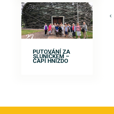
27
SRP
PUTOVÁNÍ ZA
SLUNÍČKEM –
ČAPÍ HNÍZDO