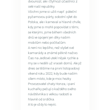
dvounozí, ale i čtyřnozí účastníci z
celé naší republiky.
Všichni jsme si užili např. páteční
pyžamovou párty, sobotní výlet do
Polska, ale i karneval a hlavně chvíle,
kdy jsme si mohli popovídat s těmi,
se kterými, jsme během všedních
dnů ve spojení jen díky našim
mobilům nebo počítačům.
A není nic lepšího, než slyšet své
kamarády a známé pěkně naživo.
Čas na Jedlové utekl nějak rychle a
my se v neděli už vraceli domů. Ale již
dnes se těšíme na první listopadový
víkend roku 2022, kdy bude naším
cílem místo, kde je moc hezky.
Provozovatel chaty Honza, i paní
kuchařky pečují o každého svého
návštěvníka s velkou radostí a
hlavně od srdíčka.
A to je vždy to nejvíc.