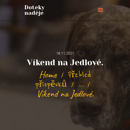
Doteky
naděje
Doteky naděje
ÚVODNÍ STRÁNKA
O NÁS
PŘIPOJTE SE
18.11.2021
Víkend na Jedlové.
BLOG
AKCE
Home
Přehled
PŘIHLÁŠKY
příspěvků
...
KONTAKTY
Víkend na Jedlové.
PODPOŘTE NÁS