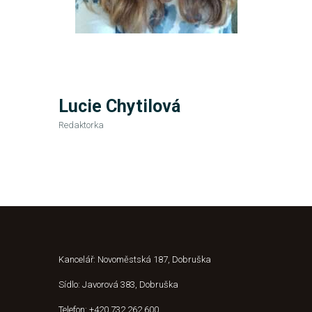
Lucie Chytilová
Redaktorka
Kancelář: Novoměstská 187, Dobruška
Sídlo: Javorová 383, Dobruška
Telefon: +420 732 262 600