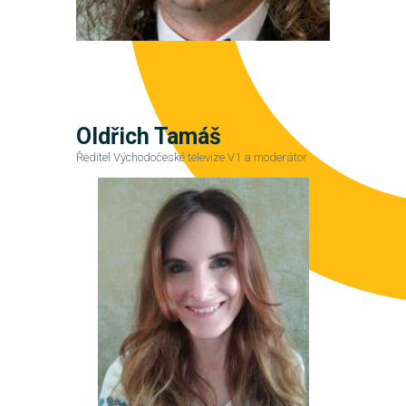
Oldřich Tamáš
Ředitel Východočeské televize V1 a moderátor