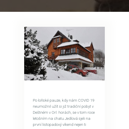
Po loňské pauze, kdy nám COVID 19
neumožnil užít si již tradiční pobyt v
Deštném v Orl. horách, se v tom roce
letošním na chatu Jedlová sjeli na
první listopadový víkend nejen ti